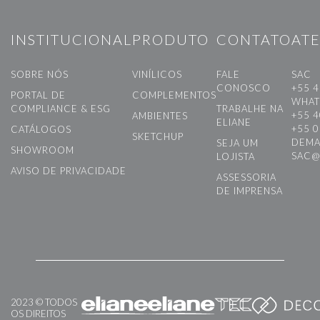
INSTITUCIONAL
PRODUTO
CONTATO
AT
SOBRE NÓS
VINÍLICOS
FALE
SAC
CONOSCO
+55 4
PORTAL DE
COMPLEMENTOS
WHAT
COMPLIANCE & ESG
TRABALHE NA
+55 4
AMBIENTES
ELIANE
+55 
CATÁLOGOS
SKETCHUP
DEMA
SEJA UM
SHOWROOM
SAC@
LOJISTA
AVISO DE PRIVACIDADE
ASSESSORIA
DE IMPRENSA
2023 © TODOS
OS DIREITOS