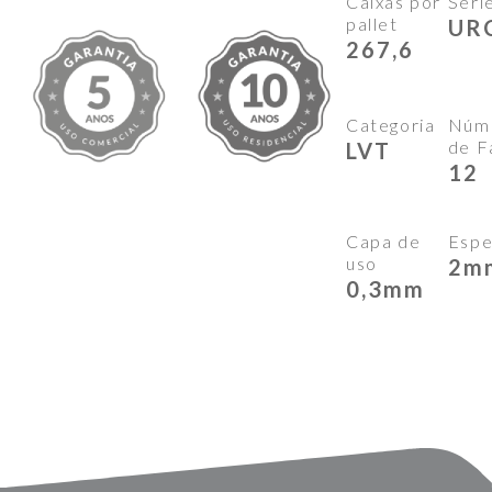
Caixas por
Séri
pallet
UR
267,6
Categoria
Núm
de F
LVT
12
Capa de
Espe
uso
2m
0,3mm