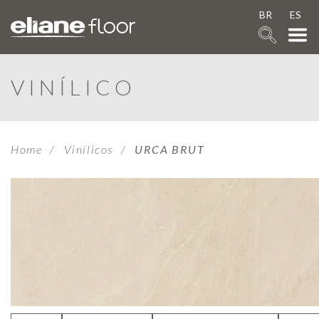
BR
ES
VINÍLICO
Home
Vinílicos
URCA BRUT