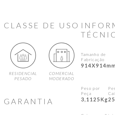
CLASSE DE USO
INFOR
TÉCNI
Tamanho de
Fabricação
914X914m
RESIDENCIAL
COMERCIAL
PESADO
MODERADO
Peso por
Pe
Peça
Cai
3,1125Kg
2
GARANTIA