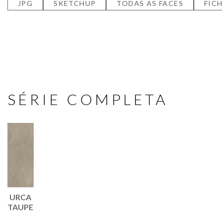
JPG
SKETCHUP
TODAS AS FACES
FIC
SÉRIE COMPLETA
URCA
TAUPE