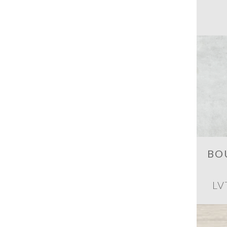
BO
LV