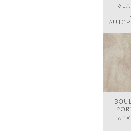
60X
AUTOP
BOU
POR
60X