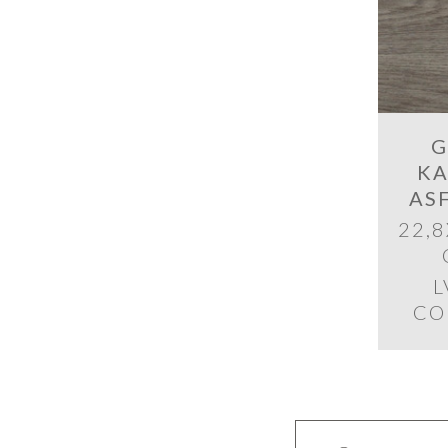
G
KA
AS
22,8
L
CO